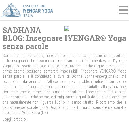
SADHANA
BLOG: Insegnare IYENGAR® Yoga
senza parole
Con il mese di settembre, riprendiamo il resoconto di esperienze importanti
delle insegnanti che riescono a dimostrare con i fatti che davvero l’Iyengar
Yoga può essere adattato a tutte le situazioni, anche a quelle che, ad un
primo esame, possono sembrare impossibili. “Insegnare IYENGAR® Yoga
senza parole” è il contributo a cura di Dörthe Schnakenberg che si sta
occupando da anni di un’allieva con gravi problemi uditivi. Con parole
semplici, perché quelle complicate non sarebbero adatte alla situazione,
Dörthe trasmette un messaggio molto importante: il prendersi cura è la cosa
più importante perché permette di migliorare la qualità della percezione di sé,
che naturalmente non riguarda l’udito in senso stretto. Ricordiamo che la
percezione sensoriale,
pratyakṣa
, è la prima forma di conoscenza corretta
secondo gli Yoga Sūtra (I. 7)
Leggi l'articolo