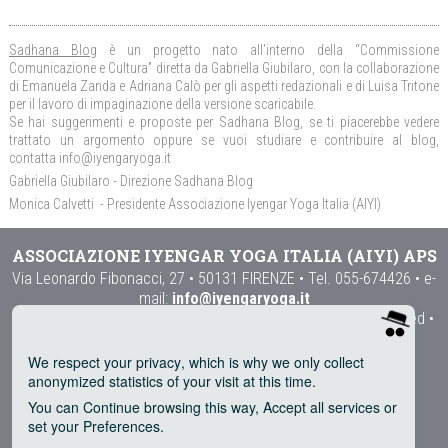
Sadhana Blog
è un progetto nato all’interno della “Commissione
Comunicazione e Cultura” diretta da Gabriella Giubilaro, con la collaborazione
di Emanuela Zanda e Adriana Calò per gli aspetti redazionali e di Luisa Tritone
per il lavoro di impaginazione della versione scaricabile.
Se hai suggerimenti e proposte per Sadhana Blog, se ti piacerebbe vedere
trattato un argomento oppure se vuoi studiare e contribuire al blog,
contatta info@iyengaryoga.it
Gabriella Giubilaro - Direzione Sadhana Blog
Monica Calvetti - Presidente Associazione Iyengar Yoga Italia (AIYI)
ASSOCIAZIONE IYENGAR YOGA ITALIA (AIYI) APS
Via Leonardo Fibonacci, 27 • 50131 FIRENZE • Tel. 055-674426 • e-
mail:
info@iyengaryoga.it
Copyright © 2015 by IYENGAR® Yoga (Italy) • all rights reserved •
privacy policy
We respect your privacy
, which is why we only collect
SEGUI LE NOSTRE PAGINE SU INSTAGRAM E FACEBOOK
anonymized statistics of your visit at this time.
You can
Continue
browsing this way,
Accept all
services or
set your
Preferences
.