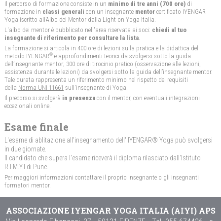
Il percorso di formazione consiste in un
minimo di tre anni
(700 ore)
di
formazione in
classi generali
con un insegnante
mentor
certificato IYENGAR
Yoga iscritto all’Albo dei Mentor dalla Light on Yoga Italia.
L'albo dei mentor è pubblicato nell'area riservata ai soci:
chiedi al tuo
insegnante di riferimento per consultare la lista
.
La formazione si articola in 400 ore di lezioni sulla pratica e la didattica del
®
metodo IYENGAR
e approfondimenti teorici da svolgersi sotto la guida
dell’insegnante mentor; 300 ore di tirocinio pratico (osservazione alle lezioni,
assistenza durante le lezioni) da svolgersi sotto la guida dell’insegnante mentor.
Tale durata rappresenta un riferimento minimo nel rispetto dei requisiti
della
Norma UNI 11661
sull'insegnante di Yoga.
Il precorso si svolgerà
in presenza
con il mentor, con eventuali integrazioni
eccezionali online.
Esame finale
L'esame di ablitazione all'insegnamento dell' IYENGAR® Yoga può svolgersi
in due giornate.
Il candidato che supera l'esame riceverà il diploma rilasciato dall'Istituto
R.I.M.Y.I di Pune.
Per maggiori informazioni contattare il proprio insegnante o gli insegnanti
formatori mentor.
ASSOCIAZIONE IYENGAR YOGA ITALIA (AIYI) APS