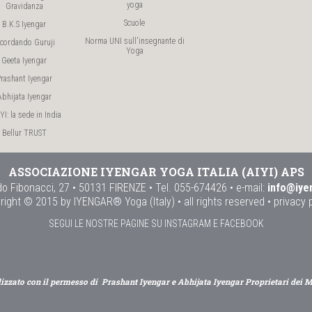
yoga
Gravidanza
Scuole
B.K.S Iyengar
Norma UNI sull'insegnante di
icordando Guruji
Yoga
Geeta Iyengar
rashant Iyengar
Abhijata Iyengar
I: la sede in India
Bellur TRUST
ASSOCIAZIONE IYENGAR YOGA ITALIA (AIYI) APS
o Fibonacci, 27 • 50131 FIRENZE • Tel. 055-674426 • e-mail:
info@iye
right © 2015 by IYENGAR® Yoga (Italy) • all rights reserved •
privacy 
SEGUI LE NOSTRE PAGINE SU INSTAGRAM E FACEBOOK
lizzato con il permesso di Prashant Iyengar e Abhijata Iyengar Proprietari dei 