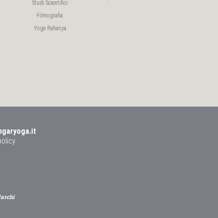
Studi Scientifici
Filmografia
Yoga Rahasya
ngaryoga.it
policy
Marchi