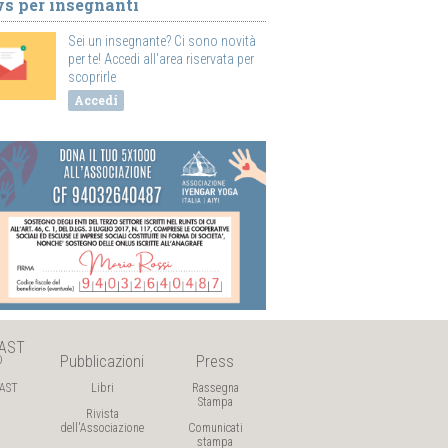
s per insegnanti
Sei un insegnante? Ci sono novità
per te! Accedi all'area riservata per
scoprirle
Accedi
AST

Pubblicazioni
Press
AST
Libri
Rassegna
Stampa
Rivista
dell'Associazione
Comunicati
stampa