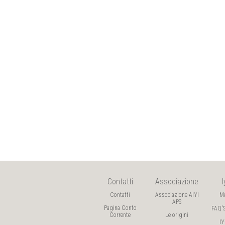
Contatti
Associazione
Contatti
Associazione AIYI
M
APS
Pagina Conto
FAQ'
Corrente
Le origini
I