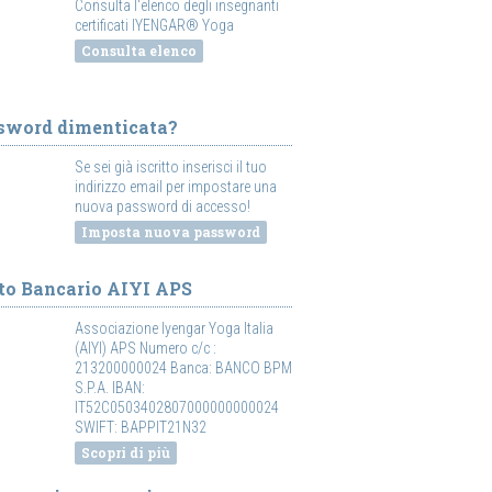
Consulta l'elenco degli insegnanti
certificati IYENGAR® Yoga
Consulta elenco
sword dimenticata?
Se sei già iscritto inserisci il tuo
indirizzo email per impostare una
nuova password di accesso!
Imposta nuova password
to Bancario AIYI APS
Associazione Iyengar Yoga Italia
(AIYI) APS Numero c/c :
213200000024 Banca: BANCO BPM
S.P.A. IBAN:
IT52C0503402807000000000024
SWIFT: BAPPIT21N32
Scopri di più