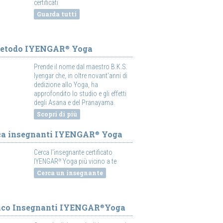
certificati
Guarda tutti
Metodo IYENGAR
Yoga
®
Prende il nome dal maestro B.K.S.
Iyengar che, in oltre novant'anni di
dedizione allo Yoga, ha
approfondito lo studio e gli effetti
degli Asana e del Pranayama.
Scopri di più
ca insegnanti IYENGAR
Yoga
®
Cerca l'insegnante certificato
IYENGAR
Yoga più vicino a te
®
Cerca un insegnante
nco Insegnanti IYENGAR
Yoga
®