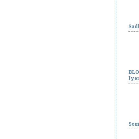
Sad
BLO
Iye
Sem