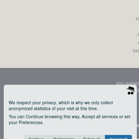
R
P
RIMY
Via Leonard
Copy
We respect your privacy
, which is why we only collect
anonymized statistics of your visit at this time.
You can
Continue
browsing this way,
Accept all
services or set
your
Preferences
.
® uti
Consent cookie
learn more
Continue
Preferences
Refuse all