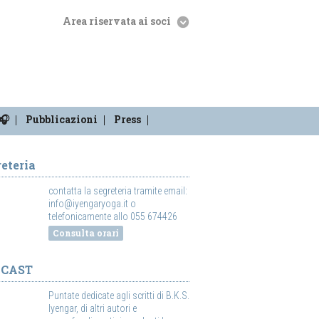
Area riservata ai soci
🎧
Pubblicazioni
Press
eteria
contatta la segreteria tramite email:
info@iyengaryoga.it o
telefonicamente allo 055 674426
Consulta orari
DCAST
Puntate dedicate agli scritti di B.K.S.
Iyengar, di altri autori e