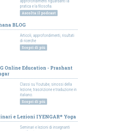
approfondimenti riguardanti la
pratica e la filosofia.
Ascolta il podcast
hana BLOG
Articoli, approfondimenti, risultati
di ricerche
Scopri di più
G Online Education - Prashant
ngar
Classi su Youtube, sinossi della
lezione, trascrizione e traduzione in
italiano.
Scopri di più
inari e Lezioni IYENGAR
Yoga
®
Seminari e lezioni di insegnanti