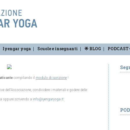
Iyengar yoga
Scuole e insegnanti
🌟 BLOG
PODCAST 
Segr
aticante
compilando il
modulo di iscrizione
!
tive dell'Associazione, condividere i materiali e godere delle
a oppure scrivendo a
info@iyengaryoga.it
PO