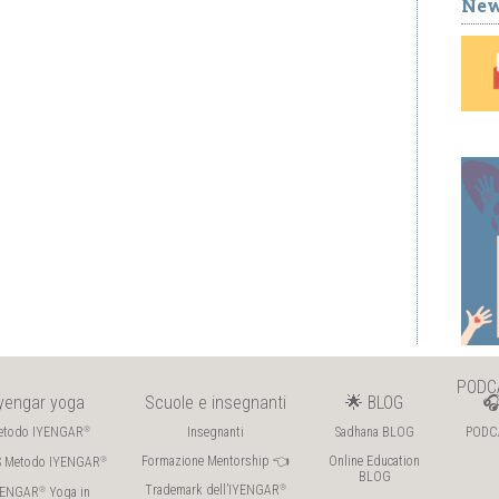
New
PODC
Iyengar yoga
Scuole e insegnanti
🌟 BLOG

etodo IYENGAR
Insegnanti
Sadhana BLOG
PODC
®
Formazione Mentorship 👈
Online Education
S Metodo IYENGAR
®
BLOG
Trademark dell’IYENGAR
®
YENGAR
Yoga in
®