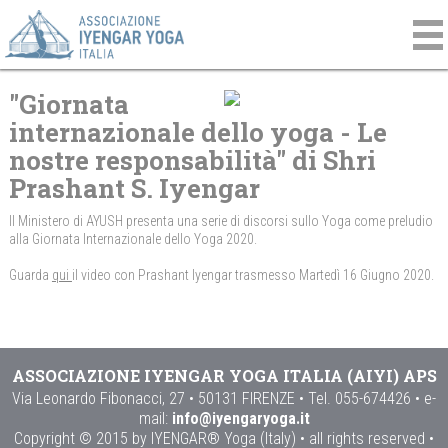
"Giornata
internazionale dello yoga - Le
nostre responsabilità" di Shri
Prashant S. Iyengar
Il Ministero di AYUSH presenta una serie di discorsi sullo Yoga come preludio
alla Giornata Internazionale dello Yoga 2020.
Guarda
qui
il video con Prashant Iyengar trasmesso Martedì 16 Giugno 2020.
ASSOCIAZIONE IYENGAR YOGA ITALIA (AIYI) APS
Via Leonardo Fibonacci, 27 • 50131 FIRENZE • Tel. 055-674426 • e-
mail:
info@iyengaryoga.it
Copyright © 2015 by IYENGAR® Yoga (Italy) • all rights reserved •