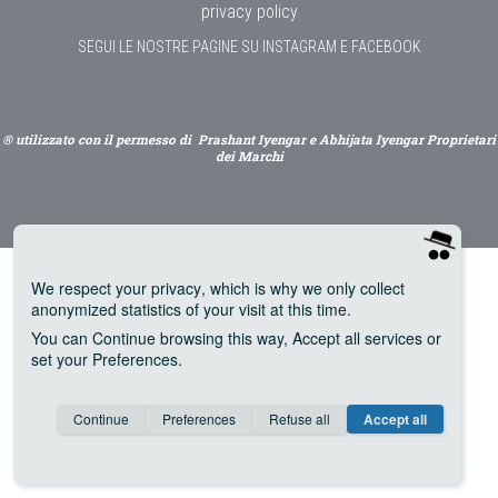
privacy policy
SEGUI LE NOSTRE PAGINE SU INSTAGRAM E FACEBOOK
® utilizzato con il permesso di Prashant Iyengar e Abhijata Iyengar Proprietari
dei Marchi
We respect your privacy
, which is why we only collect
anonymized statistics of your visit at this time.
You can
Continue
browsing this way,
Accept all
services or
set your
Preferences
.
Consent cookie
learn more
Continue
Preferences
Refuse all
Accept all
Save
Anonymous
Invisible
Google Analytics (IP anonymization)
about