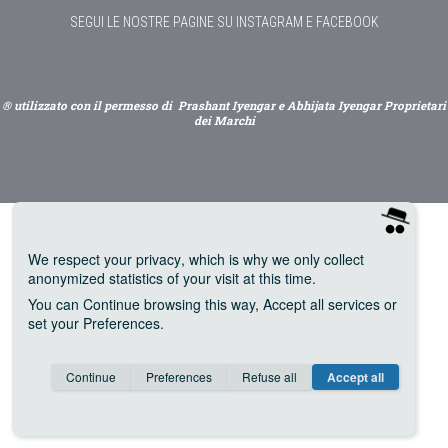
SEGUI LE NOSTRE PAGINE SU INSTAGRAM E FACEBOOK
® utilizzato con il permesso di Prashant Iyengar e Abhijata Iyengar Proprietari
dei Marchi
We respect your privacy
, which is why we only collect
anonymized statistics of your visit at this time.
You can
Continue
browsing this way,
Accept all
services or
set your
Preferences
.
Consent cookie
learn more
Continue
Preferences
Refuse all
Accept all
Save
Anonymous
Invisible
Google Analytics (IP anonymization)
about