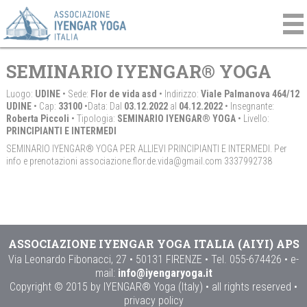
SEMINARIO IYENGAR® YOGA
Luogo:
UDINE
• Sede:
Flor de vida asd
• Indirizzo:
Viale Palmanova 464/12
UDINE
• Cap:
33100
•Data: Dal
03.12.2022
al
04.12.2022
• Insegnante:
Roberta Piccoli
• Tipologia:
SEMINARIO IYENGAR® YOGA
• Livello:
PRINCIPIANTI E INTERMEDI
SEMINARIO IYENGAR® YOGA PER ALLIEVI PRINCIPIANTI E INTERMEDI. Per
info e prenotazioni associazione.flor.de.vida@gmail.com 3337992738
ASSOCIAZIONE IYENGAR YOGA ITALIA (AIYI) APS
Via Leonardo Fibonacci, 27 • 50131 FIRENZE • Tel. 055-674426 • e-
mail:
info@iyengaryoga.it
Copyright © 2015 by IYENGAR® Yoga (Italy) • all rights reserved •
privacy policy