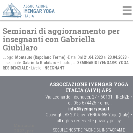
Seminari di aggiornamento per
insegnanti con Gabriella
Giubilaro
Luogo:
Montauto (Rapolano Terme)
•Data: Dal
21.04.2023
al
23.04.2023
•
Insegnante:
Gabriella Giubilaro
• Tipologia:
SEMINARIO IYENGAR® YOGA
RESIDENZIALE
• Livello:
INSEGNANTI
ASSOCIAZIONE IYENGAR YOGA
ITALIA (AIYI) APS
Via Leonardo Fibonacci, 27 • 50131 FIRENZE •
Tel. 055-674426 • e-mail:
info@iyengaryoga.it
Copyright © 2015 by IYENGAR® Yoga (Italy) •
all rights reserved •
privacy policy
Montauto
SEGUI LE NOSTRE PAGINE SU INSTAGRAM E
2023_per