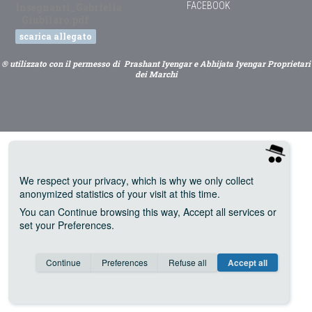
FACEBOOK
Insegnanti_Gabriella
Giubilaro.pdf
scarica allegato
® utilizzato con il permesso di Prashant Iyengar e Abhijata Iyengar Proprietari
dei Marchi
We respect your privacy
, which is why we only collect
anonymized statistics of your visit at this time.
You can
Continue
browsing this way,
Accept all
services or
set your
Preferences
.
Consent cookie
learn more
Continue
Preferences
Refuse all
Accept all
Save
Anonymous
Invisible
Google Analytics (IP anonymization)
about