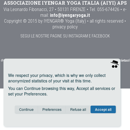
ASSOCIAZIONE IYENGAR YOGA ITALIA (AIYI) APS
Via Leonardo Fibonacci, 27 • 50131 FIRENZE • Tel. 055-674426 • e-
mail:
info@iyengaryoga.it
Copyright © 2015 by IYENGAR® Yoga (Italy) • all rights reserved •
privacy policy
SEGUI LE NOSTRE PAGINE SU INSTAGRAM E FACEBOOK
® utilizzato con il permesso di Prashant Iyengar e Abhijata Iyengar Proprietari
dei Marchi
We respect your privacy
, which is why we only collect
anonymized statistics of your visit at this time.
You can
Continue
browsing this way,
Accept all
services or
set your
Preferences
.
Consent cookie
learn more
Continue
Preferences
Refuse all
Accept all
Save
Anonymous
Invisible
Google Analytics (IP anonymization)
about