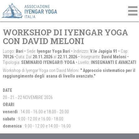
WORKSHOP DI IYENGAR YOGA
CON DAVID MELONI
Luogo:
Bari
• Sede:
Iyengar Yoga Bari
• Indirizzo:
V.le Japigia 91
• Cap:
70126
•Data: Dal
20.11.2026
al
22.11.2026
• Insegnante:
David Meloni
•
Tipologia:
SEMINARIO IYENGAR® YOGA
• Livello:
INSEGNANTI E AVANZATI
Workshop di Iyengar Yoga con David Meloni:
" Approccio sistematico per il
raggiungimento degli asana di livello avanzato."
DATE
20 - 21 - 22 NOVEMBRE 2026
ORARI
venerdì
: 14.00 - 16.00 e 18.00 - 20.00
sabato
: 9.00 -12.00 e 16.00 - 18.00
domenica
: 9.00 - 12.00 e 14.00 - 16.00