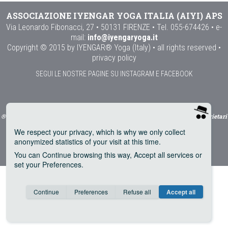
ASSOCIAZIONE IYENGAR YOGA ITALIA (AIYI) APS
Via Leonardo Fibonacci, 27 • 50131 FIRENZE • Tel. 055-674426 • e-
mail:
info@iyengaryoga.it
Copyright © 2015 by IYENGAR® Yoga (Italy) • all rights reserved •
privacy policy
SEGUI LE NOSTRE PAGINE SU INSTAGRAM E FACEBOOK
® utilizzato con il permesso di Prashant Iyengar e Abhijata Iyengar Proprietari
dei Marchi
We respect your privacy
, which is why we only collect
anonymized statistics of your visit at this time.
You can
Continue
browsing this way,
Accept all
services or
set your
Preferences
.
Consent cookie
learn more
Continue
Preferences
Refuse all
Accept all
Save
Anonymous
Invisible
Google Analytics (IP anonymization)
about